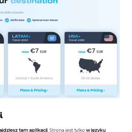
15
z $22 na $12
z
KĘ
CHCĘ ZNIŻKĘ
i
ajdziesz tam aplikacji
. Strona jest tylko
w języku