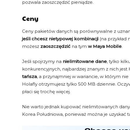
pozwala zaoszczędzić pieniądze.
KOD MOBIMAT
JEJDA23
50% cashb
Ceny
dla każdeg
Ceny pakietów danych są porównywalne z uznanymi 
SKOPIUJ i SKOR
jeśli chcesz nietypowej kombinacji
(na przykład n
możesz
zaoszczędzić
na tym
w Maya Mobile
.
Jeśli spojrzymy na
nielimitowane dane
, tylko ki
konkurencyjnych, najbardziej znanym z nich jest 
tańsza
, a przynajmniej w wariancie, w którym n
Chcesz zaoszczędzić na eSIM 
Holafly otrzymujesz tylko 500 MB dziennie. Oczy
płaci się trochę więcej.
Nie warto jednak kupować nielimitowanych danych
Korea Południowa, ponieważ można je uzyskać ta
USA 10