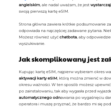
angielskim
, ale nadal uważam, że jest
wystarczaj
swoją pierwszą kartę eSIM.
Strona główna zawiera krótkie podsumowanie zaku
odpowiada na najczęściej zadawane pytania. Nie
Możesz również użyć
chatbota
, aby odpowiedzieć 
wyszukiwanie.
Jak skomplikowany jest zak
Kupując kartę eSIM, najpierw wybieram okres wa
aktywacji karty eSIM
, którą można zmienić w d
okresu ważności. W ten sposób możesz upewnić s
po zainstalowaniu, tak aby wygasła przed wyjaz
automatycznego odn
awiania po wygaśnięciu dan
operatora i muszę przyznać, że bardzo mi się pod