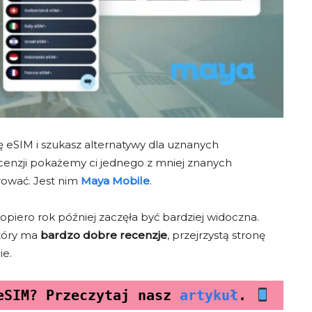
ę eSIM i szukasz alternatywy dla uznanych
recenzji pokażemy ci jednego z mniej znanych
rować. Jest nim
Maya Mobile
.
opiero rok później zaczęła być bardziej widoczna.
który ma
bardzo dobre recenzje
, przejrzystą stronę
ie.
eSIM? Przeczytaj nasz 
artykuł
. 