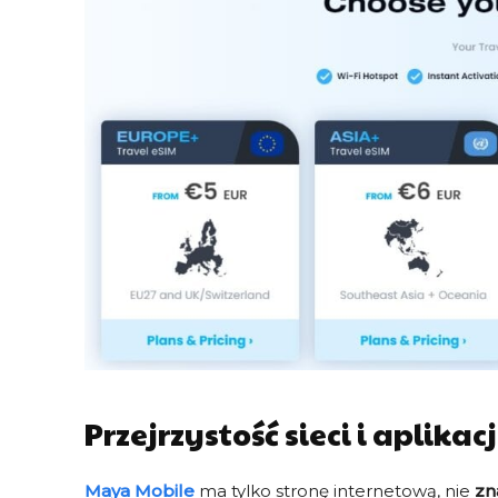
z $24 na $
CHCĘ ZNIŻ
Przejrzystość sieci i aplikacj
Maya Mobile
ma tylko stronę internetową, nie
zn