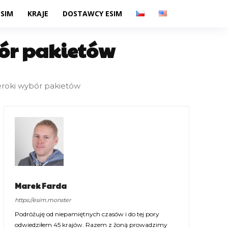
ESIM
KRAJE
DOSTAWCY ESIM
bór pakietów
eroki wybór pakietów
Marek Farda
https://esim.monster
Podróżuję od niepamiętnych czasów i do tej pory
odwiedziłem 45 krajów. Razem z żoną prowadzimy