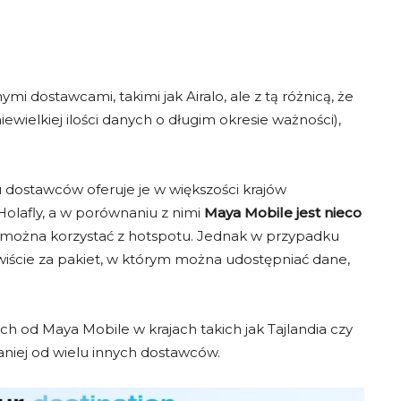
TER
KOD HOLAFLY
913
ESIMMONSTER
MA
ack
5% rabatu
o
dla każdego
dla 
dostawcami, takimi jak Airalo, ale z tą różnicą, że
ZYSTAJ
SKOPIUJ i SKORZYSTAJ
SKOPI
iewielkiej ilości danych o długim okresie ważności),
lku dostawców oferuje je w większości krajów
Specjalne zniżki na konkretne kraje
Holafly, a w porównaniu z nimi
Maya Mobile jest nieco
ie można korzystać z hotspotu. Jednak w przypadku
dla konkretnego
kierunku
? Oto aktualne oferty dostawców eSIM, może zn
wiście za pakiet, w którym można udostępniać dane,
 od Maya Mobile w krajach takich jak Tajlandia czy
niej od wielu innych dostawców.
 GB
Chiny 10 GB