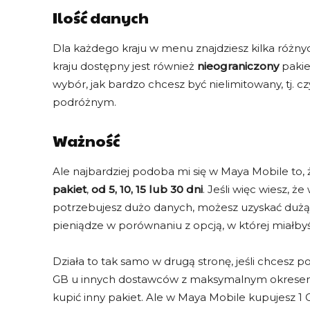
Szukasz najkorzystniejszej oferty eSIM? Sk
Ilość danych
Dla każdego kraju w menu znajdziesz kilka różnyc
kraju dostępny jest również
nieograniczony
paki
wybór, jak bardzo chcesz być nielimitowany, tj. 
podróżnym.
KOD AIRALO
KATERI4806
Ważność
3$ rabatu
dla nowych klientów
Ale najbardziej podoba mi się w Maya Mobile to,
pakiet
,
od 5, 10, 15 lub 30 dni
. Jeśli więc wiesz, ż
SKOPIUJ i SKORZYSTAJ
potrzebujesz dużo danych, możesz uzyskać dużą i
pieniądze w porównaniu z opcją, w której miałby
Działa to tak samo w drugą stronę, jeśli chcesz 
GB u innych dostawców z maksymalnym okresem w
kupić inny pakiet. Ale w Maya Mobile kupujesz 1