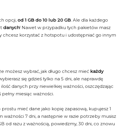
orzystaj z aktualnych zniżek, które pozwolą Ci zaoszczędzić pieniądze
skorzystać z oferty!
h opcji,
od 1 GB do 10 lub 20 GB
. Ale dla każdego
et
danych
! Nawet w przypadku tych pakietów masz
czy chcesz korzystać z hotspotu i udostępniać go innym
KOD AIRALO
KOD AIRALO
EM15
EM10
15% rabatu
10% rabatu
dla nowych klientów
dla wszystkich
 że możesz wybrać, jak długo chcesz mieć
każdy
e wybierasz się gdzieś tylko na 5 dni, ale naprawdę
SKOPIUJ i SKORZYSTAJ
SKOPIUJ i SKORZYSTAJ
lość danych przy niewielkiej ważności, oszczędzając
ś pełny miesiąc ważności.
po prostu mieć dane jako kopię zapasową, kupujesz 1
ażności 7 dni, a następnie w razie potrzeby musisz
 GB od razu z ważnością, powiedzmy, 30 dni, co znowu