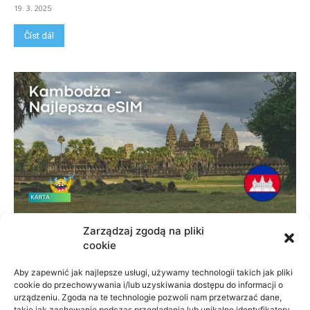
19. 3. 2025
Číst dál
Karta eSIM Kambodża: Porównanie z
Zarządzaj zgodą na pliki
cookie
lokalną kartą SIM
19. 3. 2025
Aby zapewnić jak najlepsze usługi, używamy technologii takich jak pliki
cookie do przechowywania i/lub uzyskiwania dostępu do informacji o
Číst dál
urządzeniu. Zgoda na te technologie pozwoli nam przetwarzać dane,
takie jak zachowanie podczas przeglądania lub unikalne identyfikatory