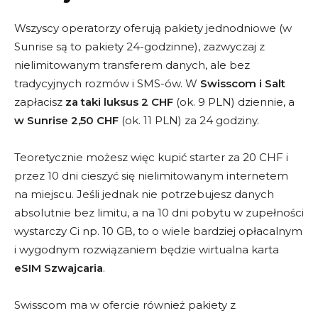
z $22 na $12
Wszyscy operatorzy oferują pakiety jednodniowe (w
CHCĘ ZNIŻKĘ
Sunrise są to pakiety 24-godzinne), zazwyczaj z
nielimitowanym transferem danych, ale bez
tradycyjnych rozmów i SMS-ów. W
Swisscom i Salt
zapłacisz
za taki luksus 2 CHF
(ok. 9 PLN) dziennie, a
w Sunrise 2,50 CHF
(ok. 11 PLN) za 24 godziny.
Teoretycznie możesz więc kupić starter za 20 CHF i
UE 10 GB
przez 10 dni cieszyć się nielimitowanym internetem
z $22 na $16
na miejscu. Jeśli jednak nie potrzebujesz danych
absolutnie bez limitu, a na 10 dni pobytu w zupełności
CHCĘ ZNIŻKĘ
wystarczy Ci np. 10 GB, to o wiele bardziej opłacalnym
i wygodnym rozwiązaniem będzie wirtualna karta
eSIM Szwajcaria
.
Swisscom ma w ofercie również pakiety z