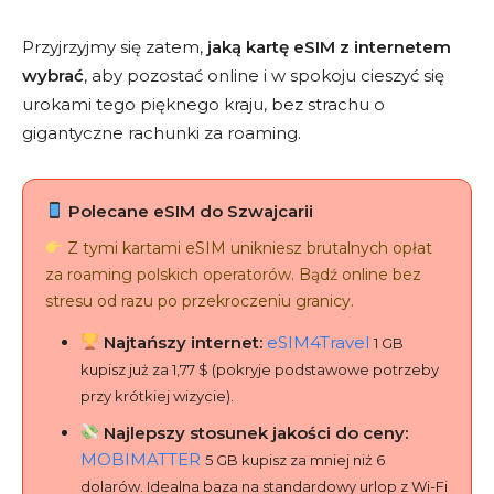
Przyjrzyjmy się zatem,
jaką kartę eSIM z internetem
wybrać
, aby pozostać online i w spokoju cieszyć się
urokami tego pięknego kraju, bez strachu o
gigantyczne rachunki za roaming.
Polecane eSIM do Szwajcarii
Z tymi kartami eSIM unikniesz brutalnych opłat
za roaming polskich operatorów. Bądź online bez
stresu od razu po przekroczeniu granicy.
Najtańszy internet:
eSIM4Travel
1 GB
kupisz już za 1,77 $ (pokryje podstawowe potrzeby
przy krótkiej wizycie).
Najlepszy stosunek jakości do ceny:
MOBIMATTER
5 GB kupisz za mniej niż 6
dolarów. Idealna baza na standardowy urlop z Wi-Fi