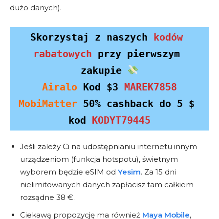
dużo danych).
Skorzystaj z naszych 
kodów 
rabatowych
przy pierwszym 
zakupie 
Airalo
 Kod 
$3
MAREK7858
MobiMatter
 50% cashback do 5 $ 
kod 
KODYT79445
Jeśli zależy Ci na udostępnianiu internetu innym
urządzeniom (funkcja hotspotu), świetnym
wyborem będzie eSIM od
Yesim
. Za 15 dni
nielimitowanych danych zapłacisz tam całkiem
rozsądne 38 €.
Najlepsze kody rabatowe
Ciekawą propozycję ma również
Maya Mobile
,