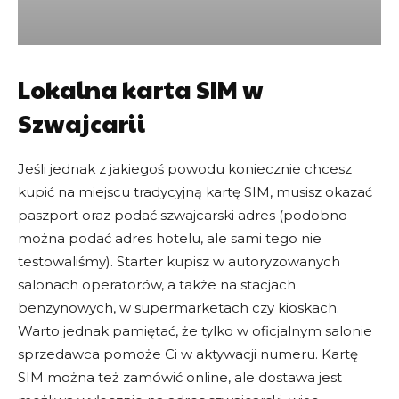
Lokalna karta SIM w
Szwajcarii
KOD SAILY
MAREKW0048
5$ rabatu
Jeśli jednak z jakiegoś powodu koniecznie chcesz
dla nowych klientów
kupić na miejscu tradycyjną kartę SIM, musisz okazać
paszport oraz podać szwajcarski adres (podobno
SKOPIUJ i SKORZYSTAJ
można podać adres hotelu, ale sami tego nie
testowaliśmy). Starter kupisz w autoryzowanych
salonach operatorów, a także na stacjach
Specjalne zniżki na
benzynowych, w supermarketach czy kioskach.
Warto jednak pamiętać, że tylko w oficjalnym salonie
konkretne kraje
sprzedawca pomoże Ci w aktywacji numeru. Kartę
SIM można też zamówić online, ale dostawa jest
Chcesz zaoszczędzić na eSIM dla konkretnego