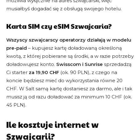
możliwa wyłącznie na adres szwajcarski, więc
kierunku
? Oto aktualne oferty dostawców eSIM, może
znajdziesz coś właśnie dla siebie.
musiałbyś dogadać się z obsługą swojego hotelu.
Karta SIM czy eSIM Szwajcaria?
Wszyscy szwajcarscy operatorzy działają w modelu
pre-paid
– kupujesz kartę doładowaną określoną
USA 10 GB
kwotą, z której pobierane są środki, a w razie potrzeby
z $24 na $15
doładowujesz konto.
Swisscom i Sunrise
sprzedadzą
Ci starter
za 19,90 CHF
(ok. 90 PLN), z czego na
CHCĘ ZNIŻKĘ
koncie będziesz mieć do wykorzystania równe 20
CHF. W Salt samą kartę dostaniesz za darmo, ale i tak
musisz ją od razu doładować za minimum 10 CHF (ok.
45 PLN).
Ile kosztuje internet w
Szwajcarii?
Chiny 10 GB