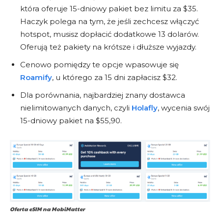
na eSIM
która oferuje 15-dniowy pakiet bez limitu za $35.
Haczyk polega na tym, że jeśli zechcesz włączyć
Szukasz najkorzystniejszej oferty eSIM? Skorzystaj z
aktualnych zniżek, które pozwolą Ci zaoszczędzić
hotspot, musisz dopłacić dodatkowe 13 dolarów.
pieniądze podczas podróży. Wystarczy skopiować
Oferują też pakiety na krótsze i dłuższe wyjazdy.
kod i skorzystać z oferty!
Cenowo pomiędzy te opcje wpasowuje się
Roamify
, u którego za 15 dni zapłacisz $32.
Dla porównania, najbardziej znany dostawca
nielimitowanych danych, czyli
Holafly
, wycenia swój
KOD AIRALO
15-dniowy pakiet na $55,90.
KATERI4806
3$ rabatu
dla nowych klientów
SKOPIUJ i SKORZYSTAJ
Oferta eSIM na MobiMatter