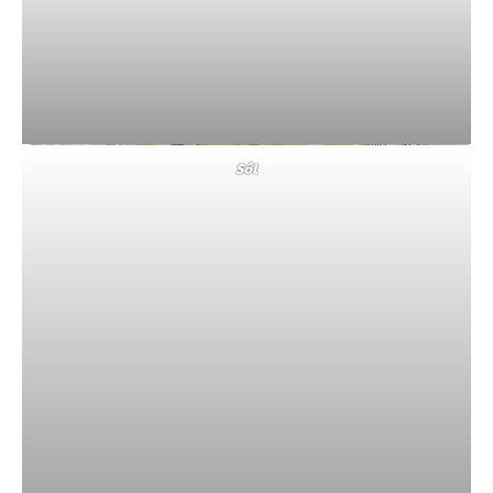
KOD MOBIMATTER
JEJDA23913
50% cashback
dla każdego
SKOPIUJ i SKORZYSTAJ
Sól
KOD HOLAFLY
ESIMMONSTER
5% rabatu
dla każdego
SKOPIUJ i SKORZYSTAJ