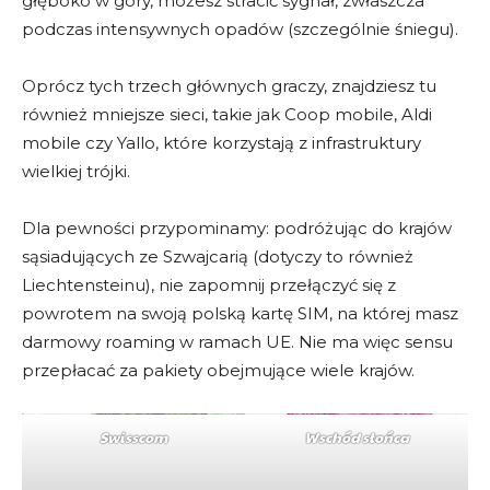
głęboko w góry, możesz stracić sygnał, zwłaszcza
SKOPIUJ i SKORZYSTAJ
podczas intensywnych opadów (szczególnie śniegu).
Oprócz tych trzech głównych graczy, znajdziesz tu
również mniejsze sieci, takie jak Coop mobile, Aldi
mobile czy Yallo, które korzystają z infrastruktury
wielkiej trójki.
KOD ESIM4TRAVEL
Dla pewności przypominamy: podróżując do krajów
E4T10
sąsiadujących ze Szwajcarią (dotyczy to również
10% rabatu
dla każdego
Liechtensteinu), nie zapomnij przełączyć się z
powrotem na swoją polską kartę SIM, na której masz
SKOPIUJ i SKORZYSTAJ
darmowy roaming w ramach UE. Nie ma więc sensu
przepłacać za pakiety obejmujące wiele krajów.
Swisscom
Wschód słońca