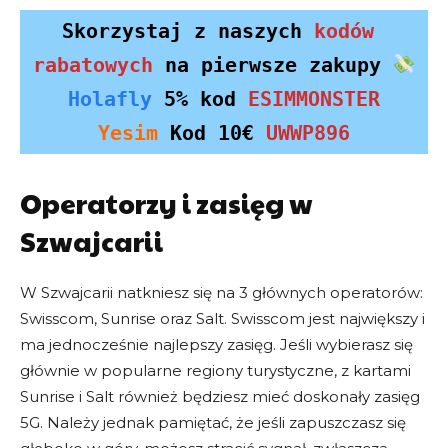
Skorzystaj z naszych 
kodów 
rabatowych 
na pierwsze zakupy 
KOD AIRALO
EM15
Holafly
 5% kod 
ESIMMONSTER
15% rabatu
Yesim
 Kod 10€ 
UWWP896
dla nowych klientów
SKOPIUJ i SKORZYSTAJ
Operatorzy i zasięg w
Szwajcarii
W Szwajcarii natkniesz się na 3 głównych operatorów:
Swisscom, Sunrise oraz Salt. Swisscom jest największy i
ma jednocześnie najlepszy zasięg. Jeśli wybierasz się
KOD AIRALO
głównie w popularne regiony turystyczne, z kartami
EM10
Sunrise i Salt również będziesz mieć doskonały zasięg
10% rabatu
5G. Należy jednak pamiętać, że jeśli zapuszczasz się
dla wszystkich