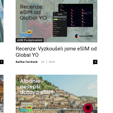
eSIM Poskytovatelé
Recenze: Vyzkoušeli jsme eSIM od
Global YO
Kačka Fardová
-
26. 7. 2024
1
0