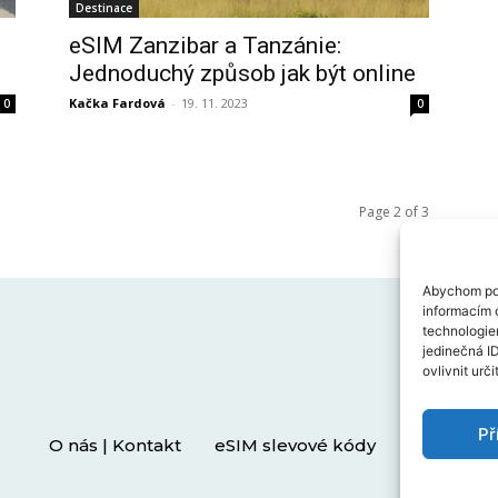
Destinace
eSIM Zanzibar a Tanzánie:
Jednoduchý způsob jak být online
Kačka Fardová
-
19. 11. 2023
0
0
Page 2 of 3
Abychom pos
informacím o
technologie
jedinečná I
ovlivnit urči
Př
O nás | Kontakt
eSIM slevové kódy
Zásady oc