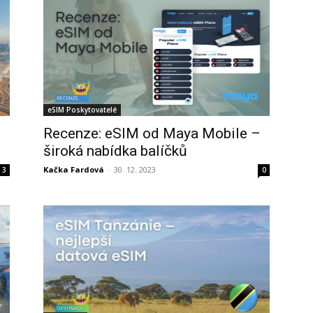
eSIM Poskytovatelé
Recenze: eSIM od Maya Mobile –
široká nabídka balíčků
Kačka Fardová
-
30. 12. 2023
3
0