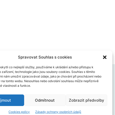
Spravovat Souhlas s cookies
kytli co nejlepší služby, používáme k ukládání a/nebo přístupu k
 zařízení, technologie jako jsou soubory cookies. Souhlas s těmito
mi nám umožní zpracovávat údaje, jako je chování při procházení nebo
D na tomto webu. Nesouhlas nebo odvolání souhlasu může nepříznivě
té vlastnosti a funkce.
íjmout
Odmítnout
Zobrazit předvolby
hrany osobních údajů
English
Polski
Cookies policy
Zásady ochrany osobních údajů