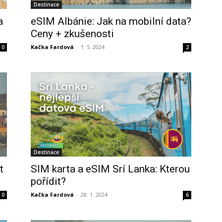
Destinace
a
eSIM Albánie: Jak na mobilní data?
Ceny + zkušenosti
Kačka Fardová
-
1. 5. 2024
0
2
Destinace
t
SIM karta a eSIM Srí Lanka: Kterou
pořídit?
Kačka Fardová
-
28. 1. 2024
0
6