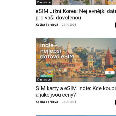
Destinace
eSIM Jižní Korea: Nejlevnější dat
pro vaši dovolenou
Kačka Fardová
-
21. 7. 2024
Destinace
SIM karty a eSIM Indie: Kde koupi
a jaké jsou ceny?
Kačka Fardová
-
25. 2. 2024