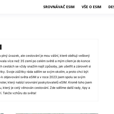
SROVNÁVAČ ESIM
VŠE O ESIM
DE
plný úvazek, ale cestování je mou vášní, které obětuji veškerý
ovala více než 35 zemí po celém světě a mým cílem je do konce
ch cestách se vždy snažím najít způsoby, jak ušetřit a zároveň si
tky. Svoje zážitky ráda sdílím se svým okolím, a proto chci být
lo k objevování světa eSIM a v roce 2023 jsem spolu se svým
nster, který nabízí srovnání poskytovatelů eSIM. Kromě toho jsem
, který je celý věnován cestování. Zde sdílíme další rady, tipy a
í. Takže vzhůru do světa!