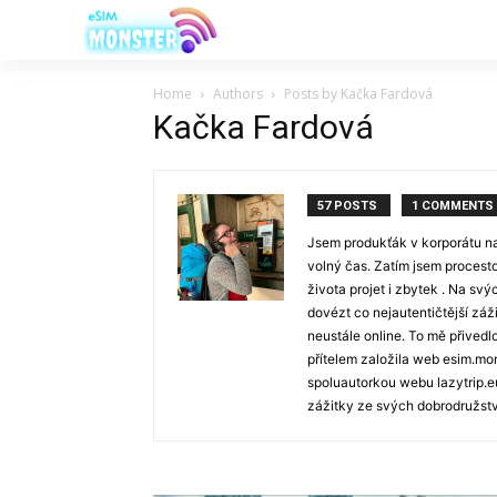
Home
Authors
Posts by Kačka Fardová
Kačka Fardová
57 POSTS
1 COMMENTS
Jsem produkťák v korporátu na 
volný čas. Zatím jsem procest
života projet i zbytek . Na svý
dovézt co nejautentičtější záži
neustále online. To mě přived
přítelem založila web esim.mo
spoluautorkou webu lazytrip.eu
zážitky ze svých dobrodružstv