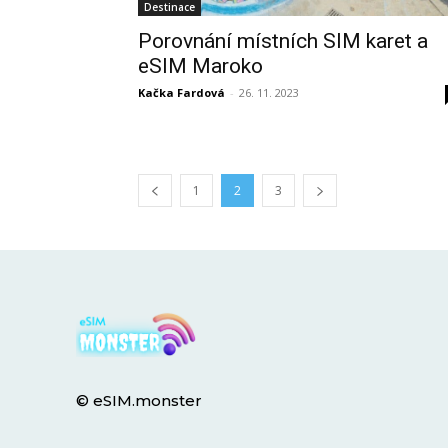
Destinace
Porovnání místních SIM karet a
eSIM Maroko
Kačka Fardová
-
26. 11. 2023
1
2
3
© eSIM.monster